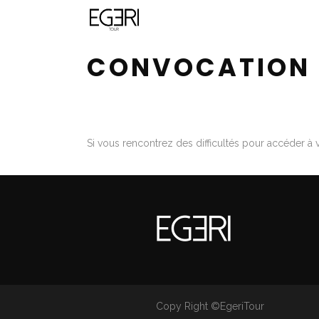
CONVOCATION 
Si vous rencontrez des difficultés pour accéder à 
Copy Right ©EgeriTour