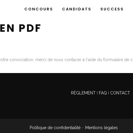
CONCOURS
CANDIDATS
SUCCESS
EN PDF
votre convocation, merci de nous contacer à l'aide du formulaire de co
RÈGLEMENT
I
FAQ
I
CONTACT
Politique de confidentialité
–
Mentions légales