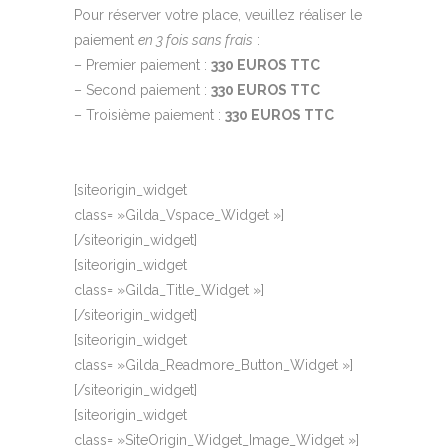
Pour réserver votre place, veuillez réaliser le
paiement
en 3 fois sans frais
:
– Premier paiement :
330 EUROS TTC
– Second paiement :
330
EUROS TTC
– Troisième paiement :
330 EUROS TTC
[siteorigin_widget
class= »Gilda_Vspace_Widget »]
[/siteorigin_widget]
[siteorigin_widget
class= »Gilda_Title_Widget »]
[/siteorigin_widget]
[siteorigin_widget
class= »Gilda_Readmore_Button_Widget »]
[/siteorigin_widget]
[siteorigin_widget
class= »SiteOrigin_Widget_Image_Widget »]