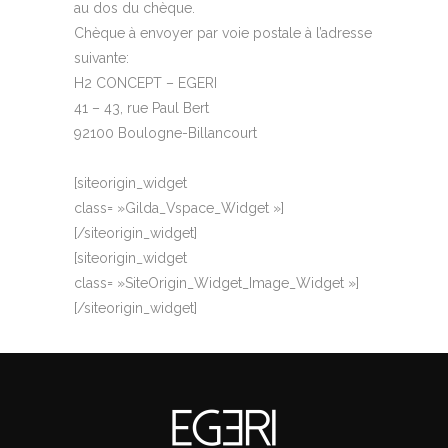
au dos du chèque.
Chèque à envoyer par voie postale à l’adresse
suivante:
H2 CONCEPT – EGERI
41 – 43, rue Paul Bert
92100 Boulogne-Billancourt
[siteorigin_widget
class= »Gilda_Vspace_Widget »]
[/siteorigin_widget]
[siteorigin_widget
class= »SiteOrigin_Widget_Image_Widget »]
[/siteorigin_widget]