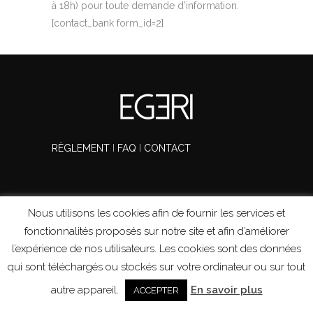
à 18h) pour toute demande d’information.
[contact_bank form_id=2]
RÈGLEMENT
I
FAQ
I
CONTACT
Copy Right ©EgeriTour
Nous utilisons les cookies afin de fournir les services et
Politique de confidentialité
–
Mentions légales
fonctionnalités proposés sur notre site et afin d’améliorer
l’expérience de nos utilisateurs. Les cookies sont des données
qui sont téléchargés ou stockés sur votre ordinateur ou sur tout
autre appareil.
En savoir plus
ACCEPTER