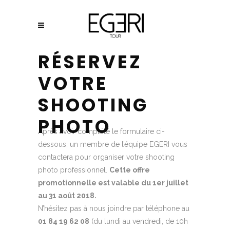
RÉSERVEZ
VOTRE
SHOOTING
PHOTO
Après avoir complété le formulaire ci-
dessous, un membre de l’équipe EGERI vous
contactera pour organiser votre shooting
photo professionnel.
Cette offre
promotionnelle est valable du 1er juillet
au 31 août 2018.
N’hésitez pas à nous joindre par téléphone au
01 84 19 62 08
(du lundi au vendredi, de 10h