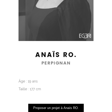
ANAÏS RO.
PERPIGNAN
Âge : 19 ans
Taille : 177 cm
Proposer un projet à Anaïs RO.