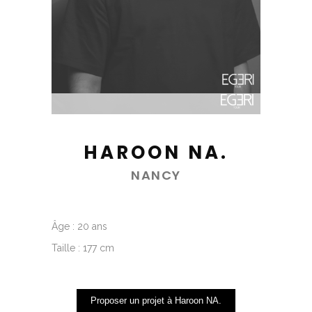
HAROON NA.
NANCY
Âge : 20 ans
Taille : 177 cm
Proposer un projet à Haroon NA.