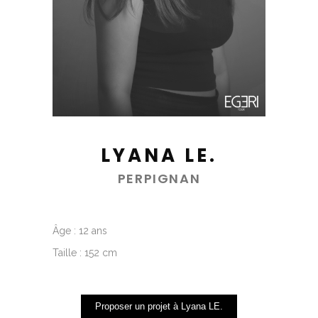
LYANA LE.
PERPIGNAN
Âge : 12 ans
Taille : 152 cm
Proposer un projet à Lyana LE.