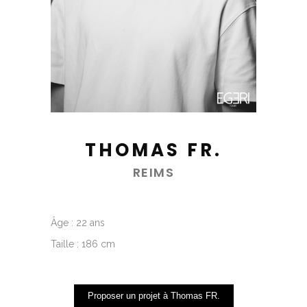
THOMAS FR.
REIMS
Âge : 22 ans
Taille : 186 cm
Proposer un projet à Thomas FR.