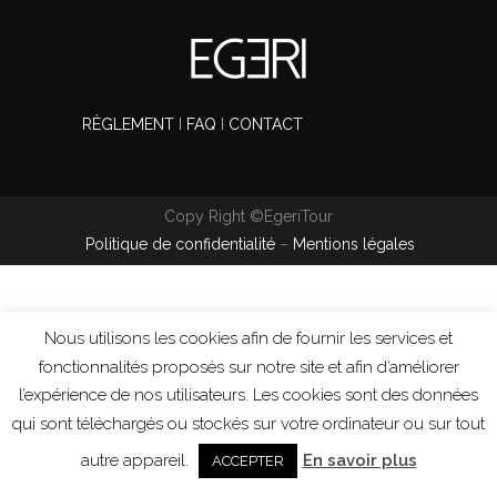
RÈGLEMENT
I
FAQ
I
CONTACT
Copy Right ©EgeriTour
Politique de confidentialité
–
Mentions légales
Nous utilisons les cookies afin de fournir les services et
fonctionnalités proposés sur notre site et afin d’améliorer
l’expérience de nos utilisateurs. Les cookies sont des données
qui sont téléchargés ou stockés sur votre ordinateur ou sur tout
autre appareil.
En savoir plus
ACCEPTER