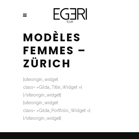
MODÈLES
FEMMES –
ZÜRICH
[siteorigin_widget
class= »Gilda_Title_Widget »]
[/siteorigin_widget]
[siteorigin_widget
class= »Gilda_Portfolio_Widget »]
[/siteorigin_widget]