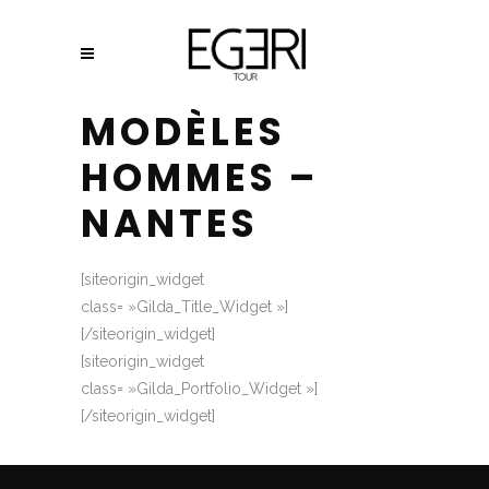
MODÈLES
HOMMES –
NANTES
[siteorigin_widget
class= »Gilda_Title_Widget »]
[/siteorigin_widget]
[siteorigin_widget
class= »Gilda_Portfolio_Widget »]
[/siteorigin_widget]