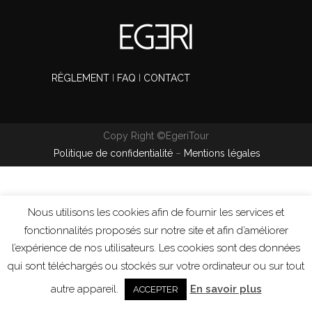
RÈGLEMENT
I
FAQ
I
CONTACT
Copy Right ©EgeriTour
Politique de confidentialité
–
Mentions légales
Nous utilisons les cookies afin de fournir les services et
fonctionnalités proposés sur notre site et afin d’améliorer
l’expérience de nos utilisateurs. Les cookies sont des données
qui sont téléchargés ou stockés sur votre ordinateur ou sur tout
autre appareil.
En savoir plus
ACCEPTER