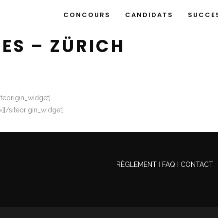
CONCOURS
CANDIDATS
SUCCE
ES – ZÜRICH
iteorigin_widget]
»]
[/siteorigin_widget]
RÈGLEMENT
I
FAQ
I
CONTACT