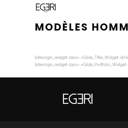
MODÈLES HOMM
[siteorigin_widget class= »Gilda_Title_Widget »]
[/s
[siteorigin_widget class= »Gilda_Portfolio_Widget 