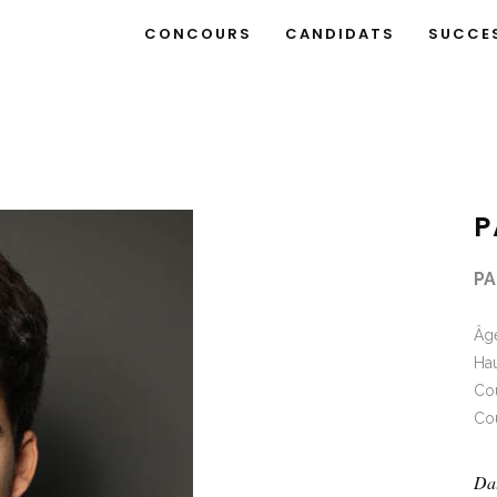
CONCOURS
CANDIDATS
SUCCE
P
PA
Âge
Ha
Cou
Cou
Da