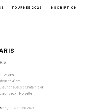
SS
TOURNÉE 2026
INSCRIPTION
ARIS
RIS
 : 21 ans
uteur : 178cm
leur cheveux : Chatain clair
leur yeux : Noisette
te:
13 novembre 2020