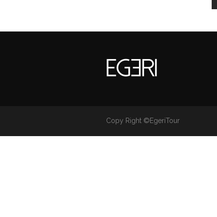
Copy Right ©EgeriTour