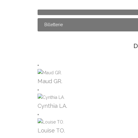
Billetterie
D
Maud GR.
Cynthia LA.
Louise TO.