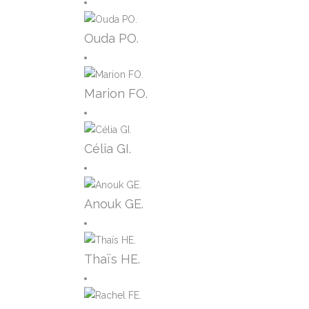
Ouda PO.
Marion FO.
Célia GI.
Anouk GE.
Thaïs HE.