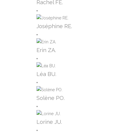
Rachel FE.
Joséphine RE.
Erin ZA.
Léa BU.
Solène PO.
Lorine JU.