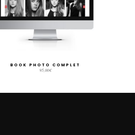
BOOK PHOTO COMPLET
AJOUTER AU PANIER
95,00
€