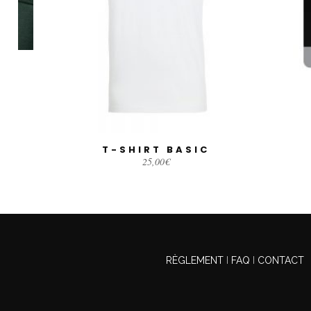
T-SHIRT BASIC
AJOUTER AU PANIER
25,00
€
RÈGLEMENT
I
FAQ
I
CONTACT