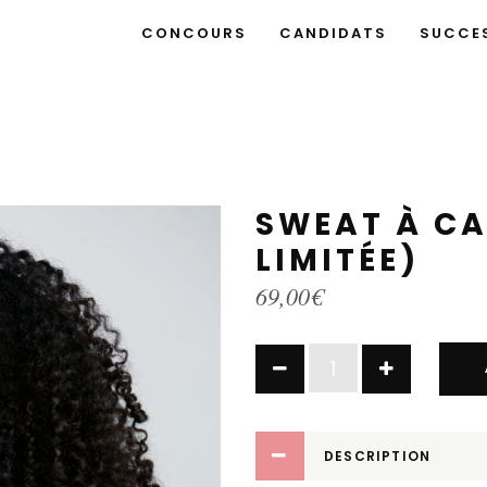
CONCOURS
CANDIDATS
SUCCE
SWEAT À CA
LIMITÉE)
69,00
€
Sweat
à
capuche
(édition
DESCRIPTION
limitée)